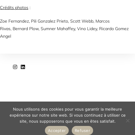
Crédits photos
:
Zoe Fernandez,
Pili Gonzalez Prieto,
Scott Webb,
Marcos
Rivas,
Bernard Plow,
Sumner Mahaffey,
Vino Lidey, Ricardo Gomez
Angel
Nous utilisons des cookies pour vous garantir la meilleure
expérience sur notre site web. Si vous continuez à utiliser ce
site, nous supposerons que vous en êtes satisfait.
Mentions légales
Accepter
Refuser
Agence Veta｜contact@agence-veta.fr